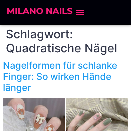
Schlagwort:
Quadratische Nägel
Nagelformen für schlanke
Finger: So wirken Hände
länger