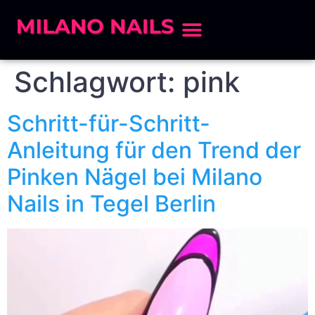
Schlagwort:
pink
Schritt-für-Schritt-
Anleitung für den Trend der
Pinken Nägel bei Milano
Nails in Tegel Berlin