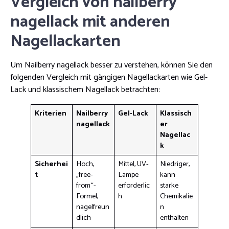
Vergleich von nailberry
nagellack mit anderen
Nagellackarten
Um Nailberry nagellack besser zu verstehen, können Sie den
folgenden Vergleich mit gängigen Nagellackarten wie Gel-
Lack und klassischem Nagellack betrachten:
Kriterien
Nailberry
Gel-Lack
Klassisch
nagellack
er
Nagellac
k
Sicherhei
Hoch,
Mittel, UV-
Niedriger,
t
„free-
Lampe
kann
from“-
erforderlic
starke
Formel,
h
Chemikalie
nagelfreun
n
dlich
enthalten