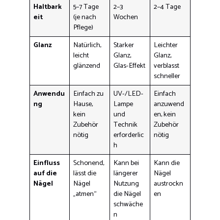
Haltbark
5–7 Tage
2–3
2–4 Tage
eit
(je nach
Wochen
Pflege)
Glanz
Natürlich,
Starker
Leichter
leicht
Glanz,
Glanz,
glänzend
Glas-Effekt
verblasst
schneller
Anwendu
Einfach zu
UV-/LED-
Einfach
ng
Hause,
Lampe
anzuwend
kein
und
en, kein
Zubehör
Technik
Zubehör
nötig
erforderlic
nötig
h
Einfluss
Schonend,
Kann bei
Kann die
auf die
lässt die
längerer
Nägel
Nägel
Nägel
Nutzung
austrockn
„atmen“
die Nägel
en
schwäche
n