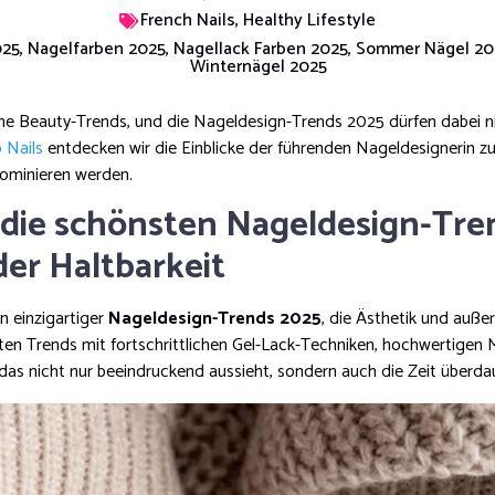
French Nails
,
Healthy Lifestyle
025
,
Nagelfarben 2025
,
Nagellack Farben 2025
,
Sommer Nägel 20
Winternägel 2025
e Beauty-Trends, und die Nageldesign-Trends 2025 dürfen dabei nich
 Nails
entdecken wir die Einblicke der führenden Nageldesignerin zu
dominieren werden.
 die schönsten Nageldesign-Tre
er Haltbarkeit
n einzigartiger
Nageldesign-Trends 2025
, die Ästhetik und auße
ten Trends mit fortschrittlichen Gel-Lack-Techniken, hochwertigen M
 das nicht nur beeindruckend aussieht, sondern auch die Zeit überda