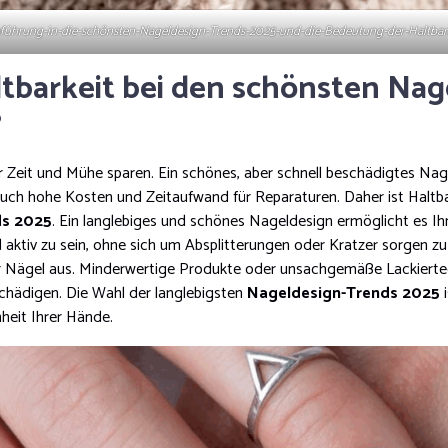
führung-in-die-schönsten-Nageldesign-Trends-2025-und-die-Bedeutung-der-Haltbar
tbarkeit bei den schönsten Nag
?
 Zeit und Mühe sparen. Ein schönes, aber schnell beschädigtes Nage
auch hohe Kosten und Zeitaufwand für Reparaturen. Daher ist Haltbar
ds 2025
. Ein langlebiges und schönes Nageldesign ermöglicht es Ihn
 aktiv zu sein, ohne sich um Absplitterungen oder Kratzer sorgen z
er Nägel aus. Minderwertige Produkte oder unsachgemäße Lackiert
hädigen. Die Wahl der langlebigsten
Nageldesign-Trends 2025
i
heit Ihrer Hände.